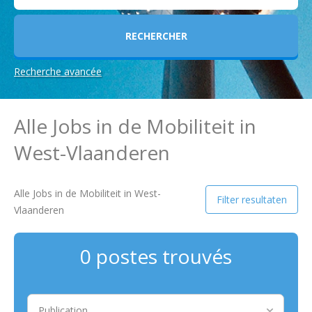
Recherche avancée
Critère(s)
Alle Jobs in de Mobiliteit in
de
West-Vlaanderen
Recherche
Flandre
Occidentale
Alle Jobs in de Mobiliteit in West-
Filter resultaten
Vlaanderen
0 postes trouvés