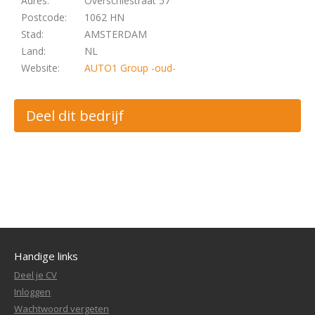
Adres:
Overschiestraat 57
Postcode:
1062 HN
Stad:
AMSTERDAM
Land:
NL
Website:
AUTO1 Group -oud-
Deel dit bedrijf
Handige links
Deel je CV
Inloggen
Wachtwoord vergeten