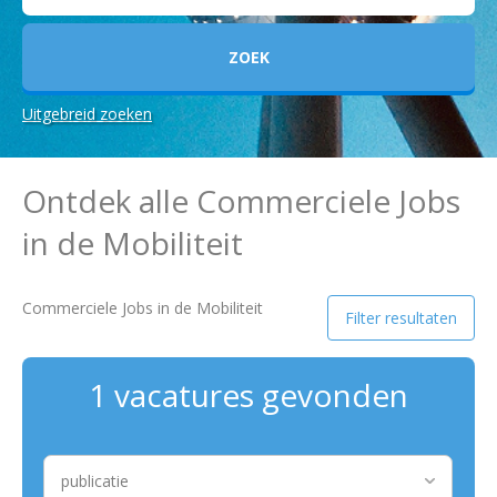
Uitgebreid zoeken
Zoekcriteria
Ontdek alle Commerciele Jobs
Commercieel
in de Mobiliteit
Sector
Commerciele Jobs in de Mobiliteit
1
Equipment
Filter resultaten
Regio
1 vacatures gevonden
(BE)
1
Oost-
Vlaanderen