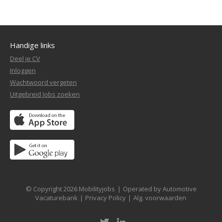
Handige links
Deel je CV
Inloggen
Wachtwoord vergeten
Uitgebreid Jobs zoeken
© Copyright 2026 Mobilityjobs
|
Operated by Automotive
Vacaturebank
|
Privacy Policy
|
Alg. voorwaarden